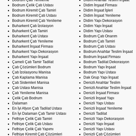
Bodrum Çatı Yenileme
Didim Anahtar Teslim İnşaat
Bodrum Çelik Çatı Ustası
Didim İnşaat Firması
Bodrum Kiremit Çatı Tamiri
Didim İnşaat İşleri
Bodrum Kiremit Çatı Ustası
Didim İnşaat Yenileme
Bodrum Kiremit Çatı Yenileme
Didim Yapı Dekorasyon
Buharkent Çatı İzolasyon
Didim Yapı İnşaat
Buharkent Çatı Tamiri
Didim Yapı Ustası
Buharkent Çatı Ustası
Bodrum Çatı Onarım
Buharkent Çatı Yenileme
Bodrum Çatı Tamiri
Buharkent İnşaat Firması
Bodrum Çatı Ustası
Buharkent Yapı Dekorasyon
Bodrum Anahtar Teslim İnşaat
Buharkent Yapı İnşaat
Bodrum İnşaat Firması
Çameli Çatı Tamir Tadilat
Bodrum Tadilat Dekorasyon
Çatı Çözümleri Bodrum
Bodrum Yapı İnşaat
Çatı İzolasyonu Manisa
Bodrum Yapı Ustası
Çatı Kaplama Manisa
Dak Grup Yapı İnşaat
Çatı Sistemleri Manisa
Denizli Anahtar Teslim
Çatı Ustası Manisa
Denizli Anahtar Teslim İnşaat
Çatı Yenileme Manisa
Denizli İnşaat Firması
Çelik Çatı Bodrum
Denizli İnşaat Yapı
Dalaman
Denizli Yapı Ustası
En İyi Afyon Çatı Tadilat Ustası
Denizli İnşaat Yenileme
En İyi Dalaman Çatı Tamir Ustası
Denizli Tadilat
Fethiye Çelik Çatı Tamiri
Denizli Yapı Dekorasyon
Fethiye Çelik Çatı Ustası
Denizli Yapı İnşaat
Fethiye Çelik Çatı Yapımı
Denizli Yapı Ustası
Fethiye Kiremit Çatı Çözümleri
Denizli Çatı Çözümleri