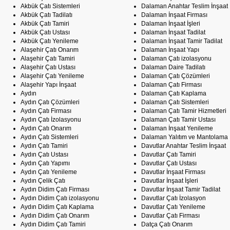
Akbük Çatı Sistemleri
Dalaman Anahtar Teslim İnşaat
Akbük Çatı Tadilatı
Dalaman İnşaat Firması
Akbük Çatı Tamiri
Dalaman İnşaat İşleri
Akbük Çatı Ustası
Dalaman İnşaat Tadilat
Akbük Çatı Yenileme
Dalaman İnşaat Tamir Tadilat
Alaşehir Çatı Onarım
Dalaman İnşaat Yapı
Alaşehir Çatı Tamiri
Dalaman Çatı izolasyonu
Alaşehir Çatı Ustası
Dalaman Daire Tadilatı
Alaşehir Çatı Yenileme
Dalaman Çatı Çözümleri
Alaşehir Yapı İnşaat
Dalaman Çatı Firması
Aydın
Dalaman Çatı Kaplama
Aydın Çatı Çözümleri
Dalaman Çatı Sistemleri
Aydın Çatı Firması
Dalaman Çatı Tamir Hizmetleri
Aydın Çatı İzolasyonu
Dalaman Çatı Tamir Ustası
Aydın Çatı Onarım
Dalaman İnşaat Yenileme
Aydın Çatı Sistemleri
Dalaman Yalıtım ve Mantolama
Aydın Çatı Tamiri
Davutlar Anahtar Teslim İnşaat
Aydın Çatı Ustası
Davutlar Çatı Tamiri
Aydın Çatı Yapımı
Davutlar Çatı Ustası
Aydın Çatı Yenileme
Davutlar İnşaat Firması
Aydın Çelik Çatı
Davutlar İnşaat İşleri
Aydın Didim Çatı Firması
Davutlar İnşaat Tamir Tadilat
Aydın Didim Çatı izolasyonu
Davutlar Çatı İzolasyon
Aydın Didim Çatı Kaplama
Davutlar Çatı Yenileme
Aydın Didim Çatı Onarım
Davutlar Çatı Firması
Aydın Didim Çatı Tamiri
Datça Çatı Onarım