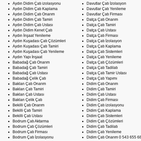
Aydın Didim Çatı izolasyonu
Davutlar Çatı İzolasyon
Aydın Didim Çatı Kaplama
Davutlar Çatı Yenileme
Aydın Didim Çatı Onarım
Davutlar Çatı Firması
Aydın Didim Çatı Tamiri
Datça Çatı Onarım
Aydın Didim Çatı Ustası
Datça Çatı Tamiri
Aydın Didim Kenet Çatı
Datça Çatı Ustası
Aydın İnşaat Yenileme
Datça Çatı Firması
Aydın Kuşadası Çatı Çözümleri
Datça Çatı İzolasyon
Aydın Kuşadası Çatı Tamiri
Datça Çatı Kaplama
Aydın Kuşadası Çatı Yenileme
Datça Çatı Sistemleri
Aydın Yapı İnşaat
Datça Çatı Yenileme
Babadağ Çatı Onarım
Datça Çatı Çözümleri
Babadağ Çatı Tamiri
Datça Çatı Tadilatı
Babadağ Çatı Ustası
Datça Çatı Tamir Ustası
Babadağ Çelik Çatı
Datça Çatı Yapımı
Baklan Çatı Onarım
Didim Çatı Onarım
Baklan Çatı Tamiri
Didim Çatı Tamiri
Baklan Çatı Ustası
Didim Çatı Ustası
Baklan Çelik Çatı
Didim Çatı Firması
Bekilli Çatı Onarım
Didim Çatı izolasyonu
Bekilli Çatı Tamiri
Didim Çatı Kaplama
Bekilli Çatı Ustası
Didim Çatı Sistemleri
Bodrum Çatı Aktarma
Didim Çatı Çözümleri
Bodrum Çatı Çözümleri
Didim Çatı Tadilatı
Bodrum Çatı Firması
Didim Çatı Yenileme
Bodrum Çatı İzolasyonu
Didim Çatı Onarım 0 543 655 6