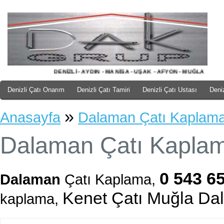
DENİZLİ - AYDIN - MANİSA - UŞAK - AFYON - MUĞLA
Denizli Çatı Onarım
Denizli Çatı Tamiri
Denizli Çatı Ustası
Deni
»
Anasayfa
Dalaman Çatı Kaplam
Dalaman Çatı Kapla
0 543 6
Dalaman
Çatı Kaplama,
Kenet Çatı Muğla Da
kaplama,