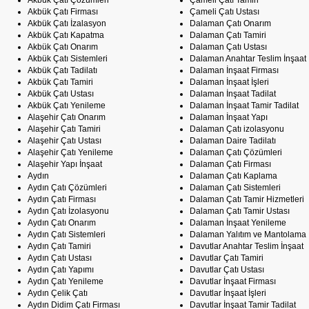
Akbük Çatı Çözümleri
Çameli Çatı Tamiri
Akbük Çatı Firması
Çameli Çatı Ustası
Akbük Çatı İzalasyon
Dalaman Çatı Onarım
Akbük Çatı Kapatma
Dalaman Çatı Tamiri
Akbük Çatı Onarım
Dalaman Çatı Ustası
Akbük Çatı Sistemleri
Dalaman Anahtar Teslim İnşaat
Akbük Çatı Tadilatı
Dalaman İnşaat Firması
Akbük Çatı Tamiri
Dalaman İnşaat İşleri
Akbük Çatı Ustası
Dalaman İnşaat Tadilat
Akbük Çatı Yenileme
Dalaman İnşaat Tamir Tadilat
Alaşehir Çatı Onarım
Dalaman İnşaat Yapı
Alaşehir Çatı Tamiri
Dalaman Çatı izolasyonu
Alaşehir Çatı Ustası
Dalaman Daire Tadilatı
Alaşehir Çatı Yenileme
Dalaman Çatı Çözümleri
Alaşehir Yapı İnşaat
Dalaman Çatı Firması
Aydın
Dalaman Çatı Kaplama
Aydın Çatı Çözümleri
Dalaman Çatı Sistemleri
Aydın Çatı Firması
Dalaman Çatı Tamir Hizmetleri
Aydın Çatı İzolasyonu
Dalaman Çatı Tamir Ustası
Aydın Çatı Onarım
Dalaman İnşaat Yenileme
Aydın Çatı Sistemleri
Dalaman Yalıtım ve Mantolama
Aydın Çatı Tamiri
Davutlar Anahtar Teslim İnşaat
Aydın Çatı Ustası
Davutlar Çatı Tamiri
Aydın Çatı Yapımı
Davutlar Çatı Ustası
Aydın Çatı Yenileme
Davutlar İnşaat Firması
Aydın Çelik Çatı
Davutlar İnşaat İşleri
Aydın Didim Çatı Firması
Davutlar İnşaat Tamir Tadilat