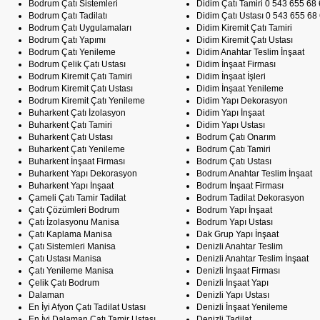
Bodrum Çatı Sistemleri
Didim Çatı Tamiri 0 543 655 68
Bodrum Çatı Tadilatı
Didim Çatı Ustası 0 543 655 68
Bodrum Çatı Uygulamaları
Didim Kiremit Çatı Tamiri
Bodrum Çatı Yapımı
Didim Kiremit Çatı Ustası
Bodrum Çatı Yenileme
Didim Anahtar Teslim İnşaat
Bodrum Çelik Çatı Ustası
Didim İnşaat Firması
Bodrum Kiremit Çatı Tamiri
Didim İnşaat İşleri
Bodrum Kiremit Çatı Ustası
Didim İnşaat Yenileme
Bodrum Kiremit Çatı Yenileme
Didim Yapı Dekorasyon
Buharkent Çatı İzolasyon
Didim Yapı İnşaat
Buharkent Çatı Tamiri
Didim Yapı Ustası
Buharkent Çatı Ustası
Bodrum Çatı Onarım
Buharkent Çatı Yenileme
Bodrum Çatı Tamiri
Buharkent İnşaat Firması
Bodrum Çatı Ustası
Buharkent Yapı Dekorasyon
Bodrum Anahtar Teslim İnşaat
Buharkent Yapı İnşaat
Bodrum İnşaat Firması
Çameli Çatı Tamir Tadilat
Bodrum Tadilat Dekorasyon
Çatı Çözümleri Bodrum
Bodrum Yapı İnşaat
Çatı İzolasyonu Manisa
Bodrum Yapı Ustası
Çatı Kaplama Manisa
Dak Grup Yapı İnşaat
Çatı Sistemleri Manisa
Denizli Anahtar Teslim
Çatı Ustası Manisa
Denizli Anahtar Teslim İnşaat
Çatı Yenileme Manisa
Denizli İnşaat Firması
Çelik Çatı Bodrum
Denizli İnşaat Yapı
Dalaman
Denizli Yapı Ustası
En İyi Afyon Çatı Tadilat Ustası
Denizli İnşaat Yenileme
En İyi Dalaman Çatı Tamir Ustası
Denizli Tadilat